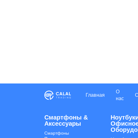
О
Главная
нас
Смартфоны &
Ноутбуки
Aксессуары
Офисно
Оборудо
Смартфоны