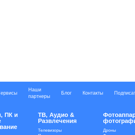
Наши
Сервисы
Блог
Контакты
Подписа
партнеры
, ПК и
ТВ, Аудио &
Фотоаппар
е
Развлечения
фотограф
вание
Телевизоры
Дроны