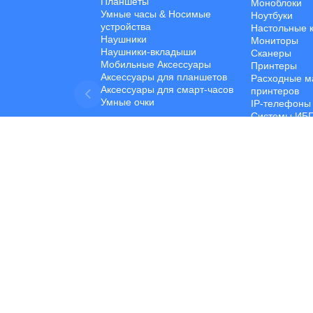
Планшеты
Моноблоки
Умные часы & Hосимые
Ноутбуки
устройства
Настольные 
Наушники
Мониторы
Наушники-вкладыши
Сканеры
Мобильные Aксессуары
Принтеры
Аксессуары для планшетов
Расходные м
Аксессуары для смарт-часов
принтеров
Умные очки
IP-телефоны
Системы ИБ
Программное
Сетевые Уст
Компоненты 
Устройства 
Данных
Компьютерны
Developed by