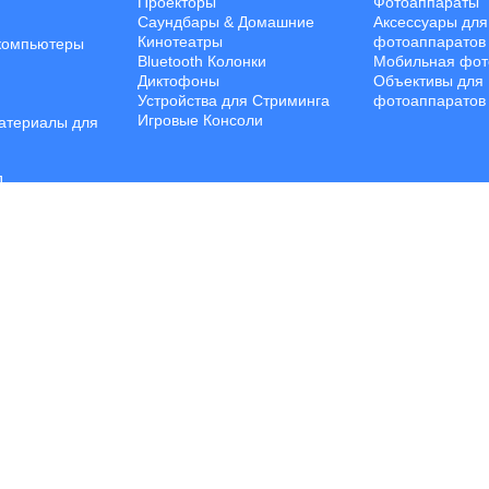
Проекторы
Фотоаппараты
Саундбары & Домашние
Аксессуары для
Кинотеатры
фотоаппаратов
компьютеры
Bluetooth Колонки
Мобильная фот
Диктофоны
Объективы для
Устройства для Стриминга
фотоаппаратов
Игровые Консоли
атериалы для
П
 обеспечение
ройства
ПК
Хранения
е аксессуары
© Все права защищены. | Jalal Trading 2026