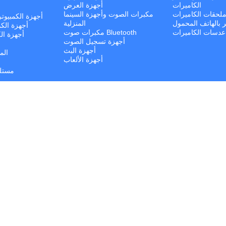
الكاميرات
أجهزة العرض
لحقات الكاميرات
مكبرات الصوت وأجهزة السينما
أجهزة الكمبيوت
ر بالهاتف المحمول
المنزلية
أجهزة الكم
عدسات الكاميرات
مكبرات صوت Bluetooth
أجهزة الك
أجهزة تسجيل الصوت
أجهزة البث
الم
أجهزة الألعاب
مستلز
مك
مل
© كل الحقوق محفوظة. | Jalal Trading 2026