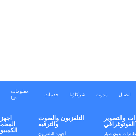
معلومات
اتصال
مدونة
شركاؤنا
خدمات
عنا
ات والتصوير
التلفزيون والصوت
أجهزة
الفوتوغرافي
والترفيه
المحمو
الكمبيو
طائرات بدون طيار
أجهزة التلفزيون