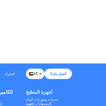
Away — leave a message
Phones
TVs
Components
Accessories
Appliances
I'd like your wholesale price list.
اتصل بنا
AE
اشترك
Do you ship to my country? I'd like to check
delivery options.
أجهزة التنظيف
أجهزة المطبخ
الكامير
What is your minimum order quantity (MOQ)
for bulk orders?
كانس كهربائية يدوية
مبردات وموزعات المياه
انس كهربائية عمودية
إكسسوارات القهوة
ال