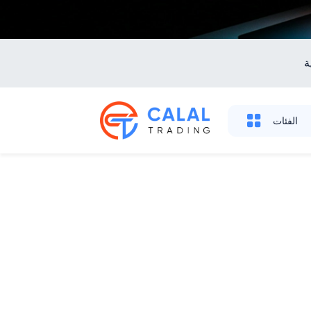
ة
الفئات