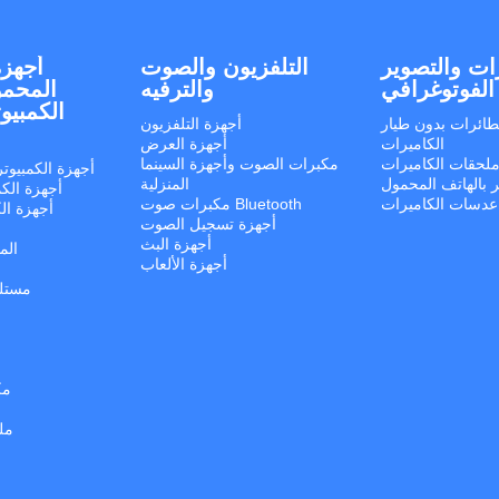
ات والتصوير
التلفزيون والصوت
أجهزة
الفوتوغرافي
والترفيه
المحمو
الكمبيو
طائرات بدون طيار
أجهزة التلفزيون
الكاميرات
أجهزة العرض
لحقات الكاميرات
مكبرات الصوت وأجهزة السينما
أجهزة الكمبيوت
ر بالهاتف المحمول
المنزلية
أجهزة الكم
عدسات الكاميرات
مكبرات صوت Bluetooth
أجهزة الك
أجهزة تسجيل الصوت
أجهزة البث
الم
أجهزة الألعاب
مستلز
مك
مل