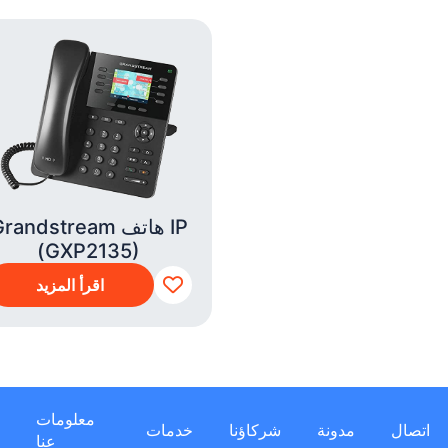
Grandstream هاتف P
(GXP2135)
اقرأ المزيد
معلومات
اتصال
مدونة
شركاؤنا
خدمات
عنا