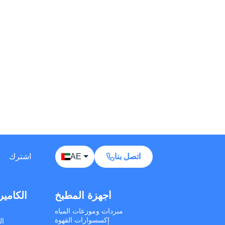
Away — leave a message
Phones
TVs
Components
Accessories
Appliances
I'd like your wholesale price list.
اتصل بنا
AE
اشترك
Do you ship to my country? I'd like to check
delivery options.
أجهزة التنظيف
أجهزة المطبخ
الكامير
What is your minimum order quantity (MOQ)
for bulk orders?
كانس كهربائية يدوية
مبردات وموزعات المياه
انس كهربائية عمودية
إكسسوارات القهوة
ال