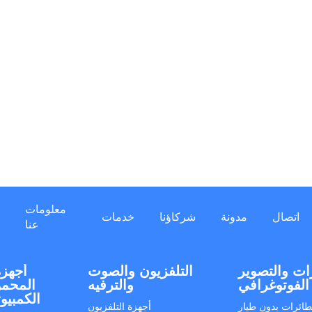
معلومات
اتصال
مدونة
شركاؤنا
خدمات
عنا
ات والتصوير
التلفزيون والصوت
أجهزة
الفوتوغرافي
والترفيه
المحمو
الكمبيو
طائرات بدون طيار
أجهزة التلفزيون