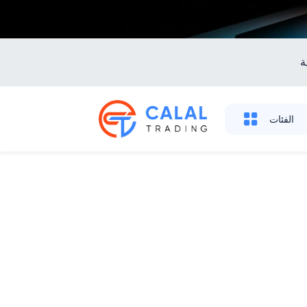
ة
الفئات