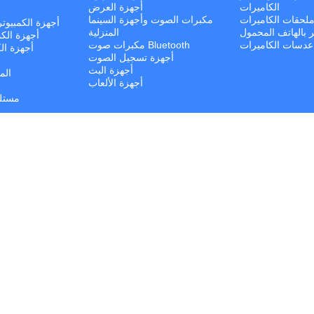
الكاميرات
أجهزة العرض
لحقات الكاميرات
مكبرات الصوت وأجهزة السينما
أجهزة الكمبيوت
ر بالهاتف المحمول
المنزلية
أجهزة الكم
عدسات الكاميرات
مكبرات صوت Bluetooth
أجهزة الك
أجهزة تسجيل الصوت
أجهزة البث
الم
أجهزة الألعاب
مستلز
مك
مل
© كل الحقوق محفوظة. | Jalal Trading 2026