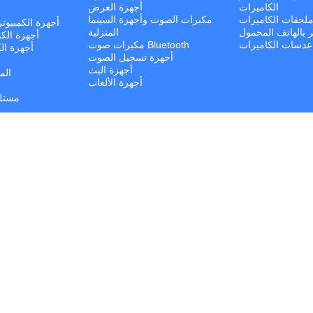
الكاميرات
أجهزة العرض
لحقات الكاميرات
مكبرات الصوت وأجهزة السينما
أجهزة الكمبيوت
ر بالهاتف المحمول
المنزلية
أجهزة الكم
عدسات الكاميرات
مكبرات صوت Bluetooth
أجهزة الك
أجهزة تسجيل الصوت
أجهزة البث
الم
أجهزة الألعاب
مستلز
مك
مل
© كل الحقوق محفوظة. | Jalal Trading 2026