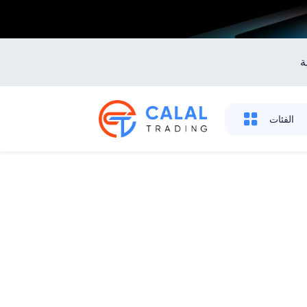
ة
الفئات