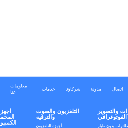
معلومات
اتصال
مدونة
شركاؤنا
خدمات
عنا
ات والتصوير
التلفزيون والصوت
أجهزة
الفوتوغرافي
والترفيه
المحمو
الكمبيو
طائرات بدون طيار
أجهزة التلفزيون