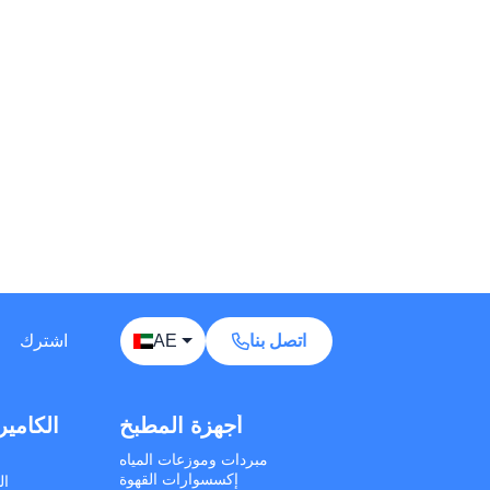
Away — leave a message
Phones
TVs
Components
Accessories
Appliances
I'd like your wholesale price list.
اتصل بنا
AE
اشترك
Do you ship to my country? I'd like to check
delivery options.
أجهزة التنظيف
أجهزة المطبخ
الكامير
What is your minimum order quantity (MOQ)
for bulk orders?
كانس كهربائية يدوية
مبردات وموزعات المياه
انس كهربائية عمودية
إكسسوارات القهوة
ال