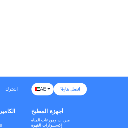
Away — leave a message
Phones
TVs
Components
Accessories
Appliances
I'd like your wholesale price list.
اتصل بنا
AE
اشترك
Do you ship to my country? I'd like to check
delivery options.
أجهزة التنظيف
أجهزة المطبخ
الكامير
What is your minimum order quantity (MOQ)
for bulk orders?
كانس كهربائية يدوية
مبردات وموزعات المياه
انس كهربائية عمودية
إكسسوارات القهوة
ال