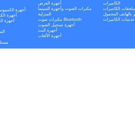
الكاميرات
أجهزة العرض
لحقات الكاميرات
مكبرات الصوت وأجهزة السينما
أجهزة الكمبيوت
ر بالهاتف المحمول
المنزلية
أجهزة الكم
عدسات الكاميرات
مكبرات صوت Bluetooth
أجهزة الك
أجهزة تسجيل الصوت
أجهزة البث
الم
أجهزة الألعاب
مستلز
مك
مل
© كل الحقوق محفوظة. | Jalal Trading 2026