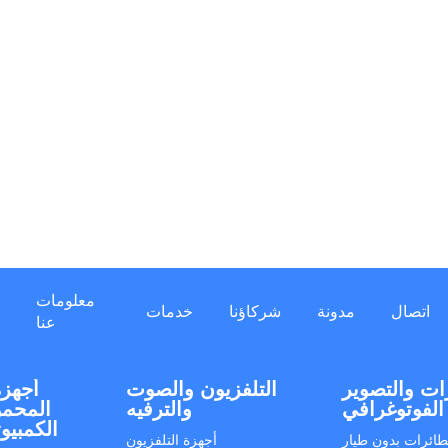
معلومات
اتصال
مدونة
شركاؤنا
خدمات
عنا
ات والتصوير
التلفزيون والصوت
أجهزة
الفوتوغرافي
والترفيه
المحمو
الكمبيو
طائرات بدون طيار
أجهزة التلفزيون