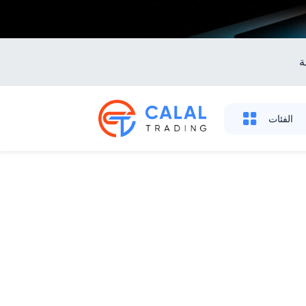
ة
الفئات