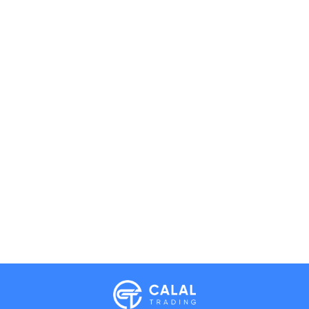
Calal Electronics
EN
RU
AZ
TR
International electronics wholesale
Away — leave a message
Phones
TVs
Components
Accessories
Appliances