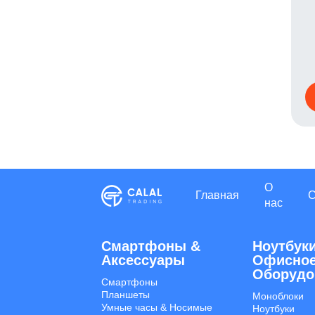
О
Главная
нас
Смартфоны &
Ноутбуки
Aксессуары
Офисно
Оборудо
Смартфоны
Планшеты
Моноблоки
Умные часы & Hосимые
Ноутбуки