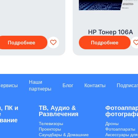
HP Тонер 106A
Подробнее
Подробнее
Наши
Сервисы
Блог
Контакты
Подписа
партнеры
, ПК и
ТВ, Аудио &
Фотоаппар
е
Развлечения
фотограф
вание
Телевизоры
Дроны
Проекторы
Фотоаппараты
Саундбары & Домашние
Аксессуары для