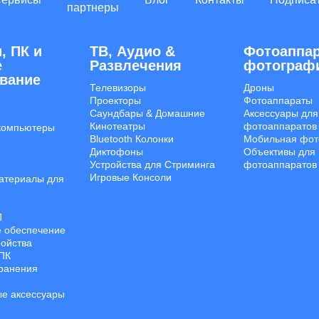
партнеры
, ПК и
ТВ, Аудио &
Фотоаппар
е
Развлечения
фотограф
вание
Телевизоры
Дроны
Проекторы
Фотоаппараты
Саундбары & Домашние
Аксессуары для
Кинотеатры
фотоаппаратов
компьютеры
Bluetooth Колонки
Мобильная фот
Диктофоны
Объективы для
Устройства для Стриминга
фотоаппаратов
Игровые Консоли
атериалы для
П
 обеспечение
ройства
ПК
Хранения
е аксессуары