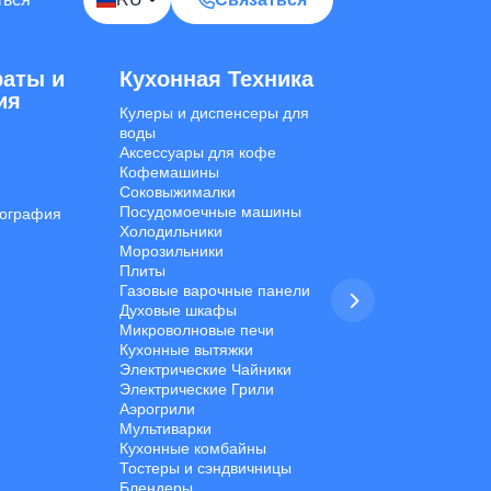
аты и
Кухонная Техника
Уборочная Т
ия
Кулеры и диспенсеры для
Ручные пылесосы
воды
Вертикальные пы
Аксессуары для кофе
Роботы-Пылесосы
Кофемашины
Моющие пылесос
Соковыжималки
Паровые Очистит
Phones
TVs
Components
Accessories
Посудомоечные машины
Моющие Пылесос
ография
Холодильники
Ковров
Appliances
Морозильники
Стиральные маши
Плиты
Мойки Высокого Д
Газовые варочные панели
Утюги и отпарива
I'd like your wholesale price list.
Духовые шкафы
Микроволновые печи
Кухонные вытяжки
Do you ship to my country? I'd like to check
Электрические Чайники
delivery options.
Электрические Грили
Аэрогрили
What is your minimum order quantity (MOQ)
Мультиварки
for bulk orders?
Кухонные комбайны
Тостеры и сэндвичницы
Блендеры