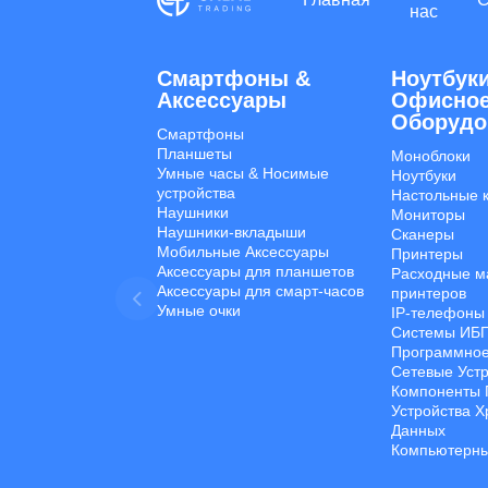
нас
Смартфоны &
Ноутбуки
Aксессуары
Офисно
Оборудо
Смартфоны
Планшеты
Моноблоки
Умные часы & Hосимые
Ноутбуки
устройства
Настольные 
Наушники
Мониторы
Наушники-вкладыши
Сканеры
Мобильные Aксессуары
Принтеры
Аксессуары для планшетов
Расходные м
Аксессуары для смарт-часов
принтеров
Умные очки
IP-телефоны
Системы ИБ
Программное
Сетевые Уст
Компоненты 
Устройства 
Данных
Компьютерны