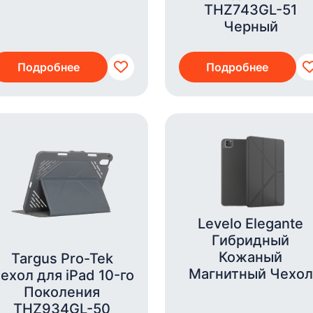
THZ743GL-51
Черный
Подробнее
Подробнее
Levelo Elegante
Гибридный
Кожаный
Targus Pro-Tek
Магнитный Чехол
ехол для iPad 10-го
Поколения
THZ934GL-50