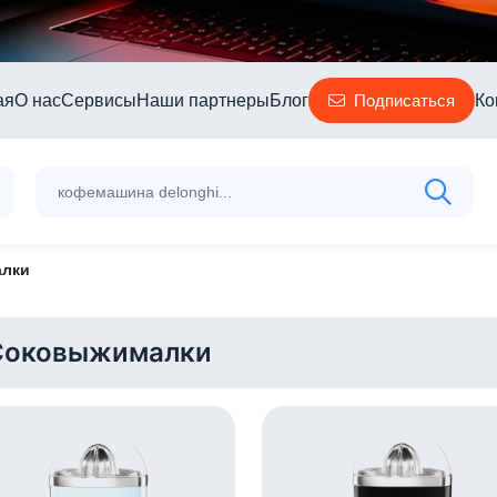
ая
О нас
Сервисы
Наши партнеры
Блог
Ко
Подписаться
лки
Соковыжималки