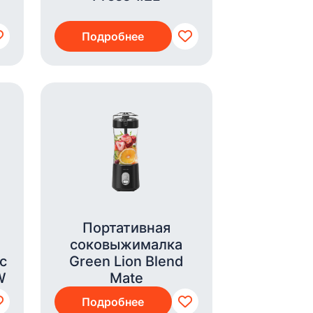
Подробнее
Портативная
соковыжималка
 с
Green Lion Blend
W
Mate
Подробнее