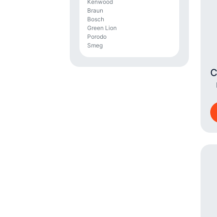
Kenwood
Braun
Bosch
Green Lion
Porodo
Smeg
С