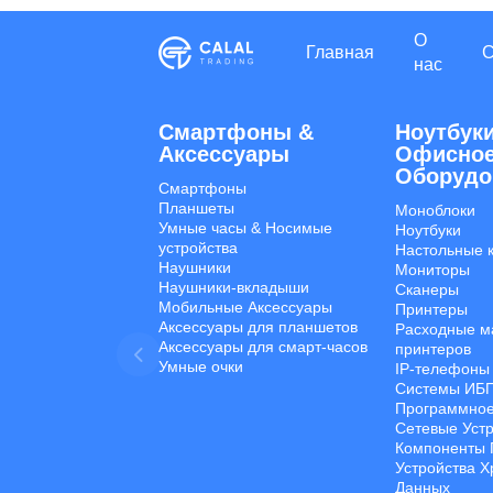
О
Главная
нас
Смартфоны &
Ноутбуки
Aксессуары
Офисно
Оборудо
Смартфоны
Планшеты
Моноблоки
Умные часы & Hосимые
Ноутбуки
устройства
Настольные 
Наушники
Мониторы
Наушники-вкладыши
Сканеры
Мобильные Aксессуары
Принтеры
Аксессуары для планшетов
Расходные м
Аксессуары для смарт-часов
принтеров
Умные очки
IP-телефоны
Системы ИБ
Программное
Сетевые Уст
Компоненты 
Устройства 
Данных