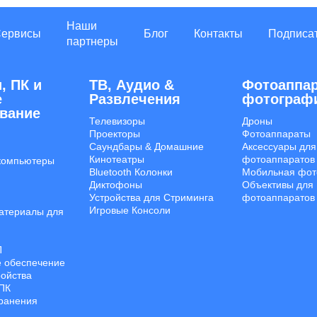
Наши
Сервисы
Блог
Контакты
Подписа
партнеры
, ПК и
ТВ, Аудио &
Фотоаппар
е
Развлечения
фотограф
вание
Телевизоры
Дроны
Проекторы
Фотоаппараты
Саундбары & Домашние
Аксессуары для
Кинотеатры
фотоаппаратов
компьютеры
Bluetooth Колонки
Мобильная фот
Диктофоны
Объективы для
Устройства для Стриминга
фотоаппаратов
Игровые Консоли
атериалы для
П
 обеспечение
ройства
ПК
Хранения