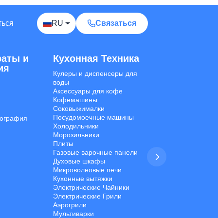
Calal Electronics
EN
RU
AZ
TR
International electronics wholesale
Away — leave a message
ться
RU
Связаться
аты и
Кухонная Техника
Уборочная Т
ия
Кулеры и диспенсеры для
Ручные пылесосы
воды
Вертикальные пы
Аксессуары для кофе
Роботы-Пылесосы
Кофемашины
Моющие пылесос
Соковыжималки
Паровые Очистит
Phones
TVs
Components
Accessories
Посудомоечные машины
Моющие Пылесос
ография
Холодильники
Ковров
Appliances
Морозильники
Стиральные маши
Плиты
Мойки Высокого Д
Газовые варочные панели
Утюги и отпарива
I'd like your wholesale price list.
Духовые шкафы
Микроволновые печи
Кухонные вытяжки
Do you ship to my country? I'd like to check
Электрические Чайники
delivery options.
Электрические Грили
Аэрогрили
What is your minimum order quantity (MOQ)
Мультиварки