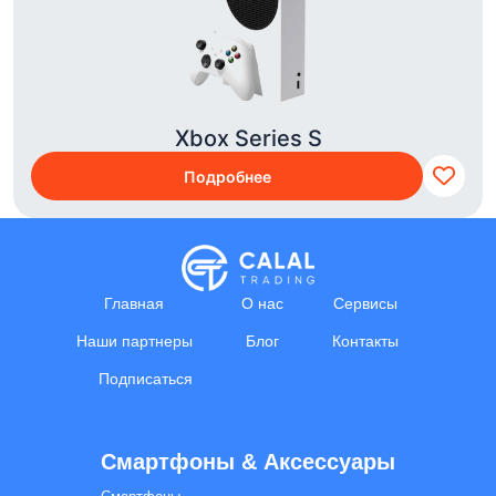
Xbox Series S
Подробнее
Главная
О нас
Сервисы
Наши партнеры
Блог
Контакты
Подписаться
Смартфоны & Aксессуары
Calal Electronics
EN
RU
AZ
TR