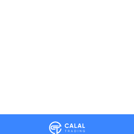
Calal Electronics
EN
RU
AZ
TR
International electronics wholesale
Away — leave a message
Phones
TVs
Components
Accessories
Appliances