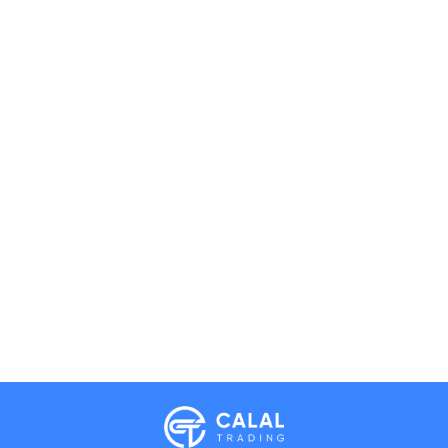
Calal Electronics
EN
RU
AZ
TR
International electronics wholesale
Away — leave a message
Phones
TVs
Components
Accessories
Appliances