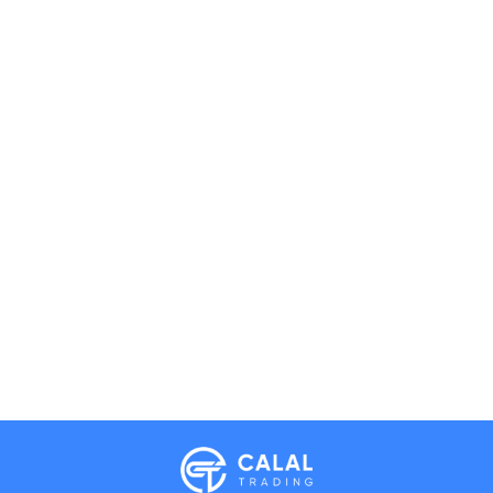
Calal Electronics
EN
RU
AZ
TR
International electronics wholesale
We're online
Phones
TVs
Components
Accessories
Appliances