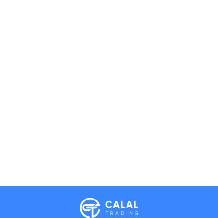
Calal Electronics
EN
RU
AZ
TR
International electronics wholesale
Away — leave a message
Phones
TVs
Components
Accessories
Appliances