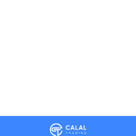
Calal Electronics
EN
RU
AZ
TR
International electronics wholesale
Away — leave a message
Phones
TVs
Components
Accessories
Appliances