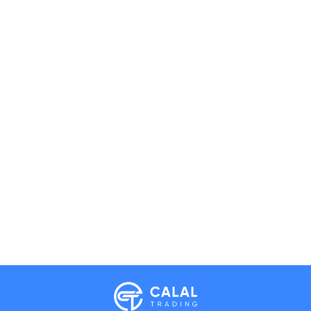
Calal Electronics
EN
RU
AZ
TR
International electronics wholesale
We're online
Phones
TVs
Components
Accessories
Appliances