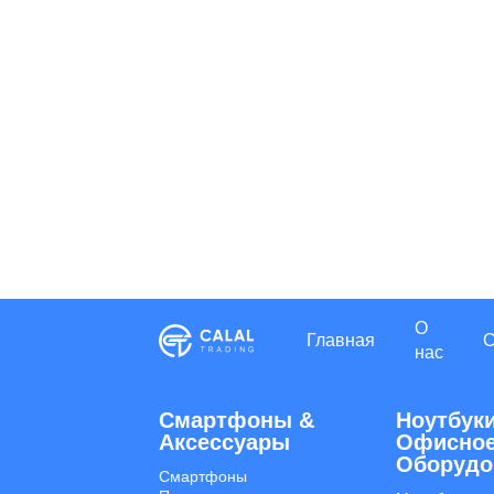
О
Главная
нас
Смартфоны &
Ноутбуки
Aксессуары
Офисно
Оборудо
Смартфоны