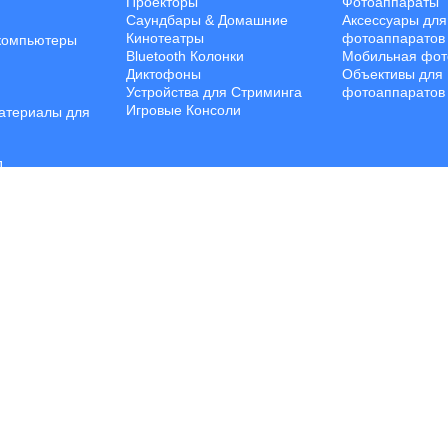
Проекторы
Фотоаппараты
Саундбары & Домашние
Аксессуары для
Кинотеатры
фотоаппаратов
компьютеры
Bluetooth Колонки
Мобильная фот
Диктофоны
Объективы для
Устройства для Стриминга
фотоаппаратов
Игровые Консоли
атериалы для
П
 обеспечение
ройства
ПК
Хранения
е аксессуары
© Все права защищены. | Jalal Trading 2026