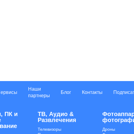
Наши
Сервисы
Блог
Контакты
Подписа
партнеры
, ПК и
ТВ, Аудио &
Фотоаппар
е
Развлечения
фотограф
вание
Телевизоры
Дроны