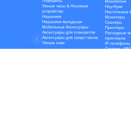
Планшеты
Моноблоки
Умные часы & Hосимые
Ноутбуки
устройства
Настольные 
Наушники
Мониторы
Наушники-вкладыши
Сканеры
Мобильные Aксессуары
Принтеры
Аксессуары для планшетов
Расходные м
Аксессуары для смарт-часов
принтеров
Умные очки
IP-телефоны
Системы ИБ
Программное
Сетевые Уст
Компоненты 
Устройства 
Данных
Компьютерны
Developed by