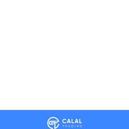
Calal Electronics
EN
RU
AZ
TR
International electronics wholesale
Away — leave a message
Phones
TVs
Components
Accessories
Appliances