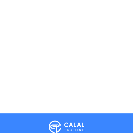
Calal Electronics
EN
RU
AZ
TR
International electronics wholesale
We're online
Phones
TVs
Components
Accessories
Appliances