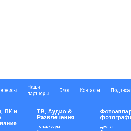
Наши
Сервисы
Блог
Контакты
Подписа
партнеры
, ПК и
ТВ, Аудио &
Фотоаппар
е
Развлечения
фотограф
вание
Телевизоры
Дроны