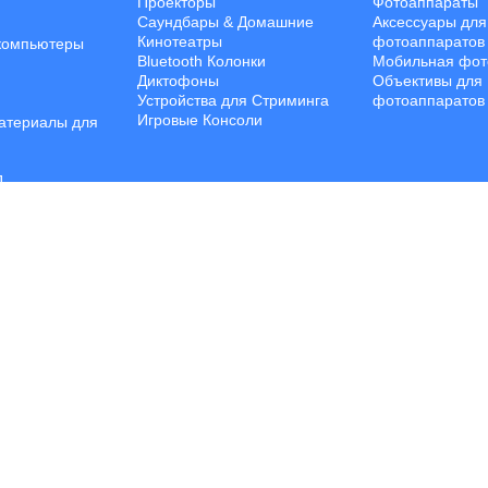
Проекторы
Фотоаппараты
Саундбары & Домашние
Аксессуары для
Кинотеатры
фотоаппаратов
компьютеры
Bluetooth Колонки
Мобильная фот
Диктофоны
Объективы для
Устройства для Стриминга
фотоаппаратов
Игровые Консоли
атериалы для
П
 обеспечение
ройства
ПК
Хранения
е аксессуары
© Все права защищены. | Jalal Trading 2026