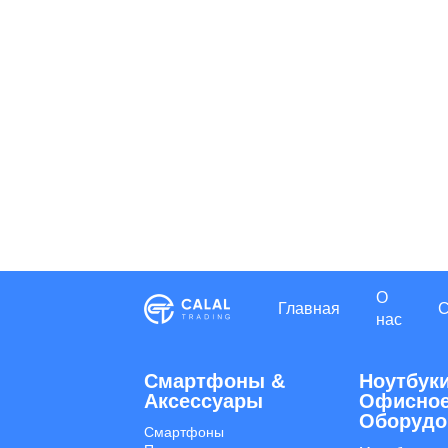
О
Главная
нас
Смартфоны &
Ноутбуки
Aксессуары
Офисно
Оборудо
Смартфоны