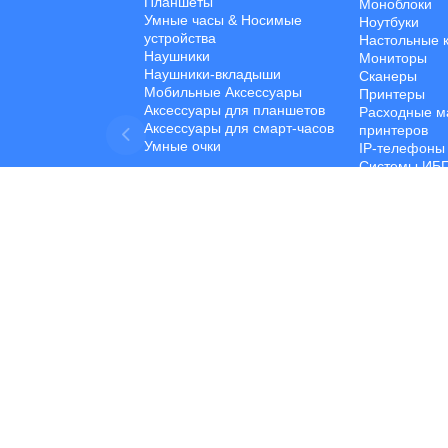
Планшеты
Моноблоки
Умные часы & Hосимые
Ноутбуки
устройства
Настольные 
Наушники
Мониторы
Наушники-вкладыши
Сканеры
Мобильные Aксессуары
Принтеры
Аксессуары для планшетов
Расходные м
Аксессуары для смарт-часов
принтеров
Умные очки
IP-телефоны
Системы ИБ
Программное
Сетевые Уст
Компоненты 
Устройства 
Данных
Компьютерны
Developed by