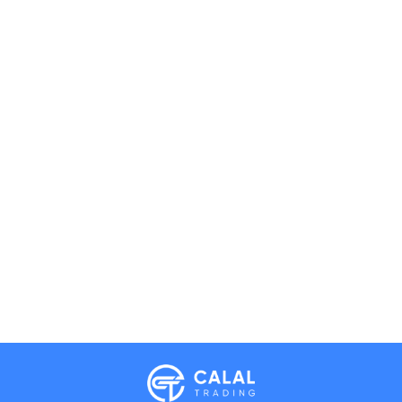
Calal Electronics
EN
RU
AZ
TR
International electronics wholesale
Away — leave a message
Phones
TVs
Components
Accessories
Appliances