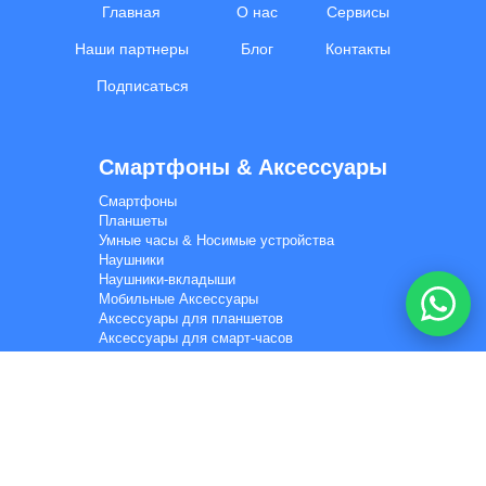
Главная
О нас
Сервисы
I'd like your wholesale price list.
Наши партнеры
Блог
Контакты
Do you ship to my country? I'd like to check delivery
options.
Подписаться
What is your minimum order quantity (MOQ) for bulk
orders?
Смартфоны & Aксессуары
I'm a reseller and interested in a partnership.
Смартфоны
Планшеты
📋 Get the wholesale price list on WhatsApp
Умные часы & Hосимые устройства
Can you check current stock / availability for a product?
Наушники
Наушники-вкладыши
Мобильные Aксессуары
I'd like a quote for a bulk electronics order.
Аксессуары для планшетов
Аксессуары для смарт-часов
Умные очки