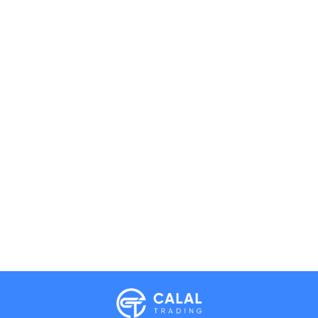
Calal Electronics
EN
RU
AZ
TR
International electronics wholesale
Away — leave a message
Phones
TVs
Components
Accessories
Appliances